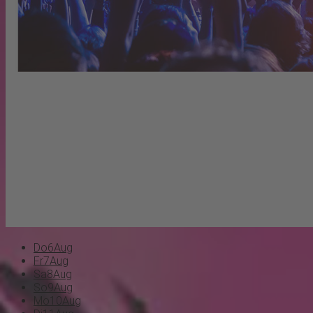
Do
6
Aug
Fr
7
Aug
Sa
8
Aug
So
9
Aug
Mo
10
Aug