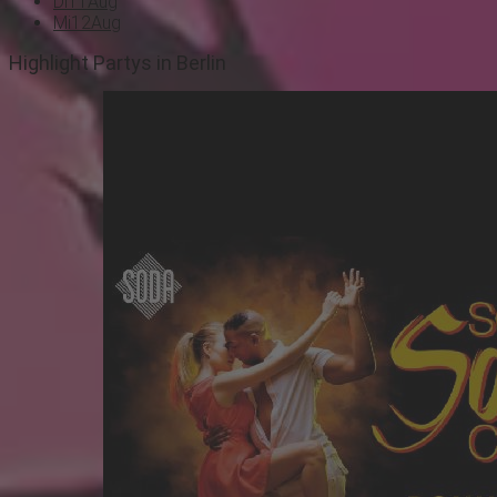
Di
11
Aug
Mi
12
Aug
Highlight Partys in Berlin