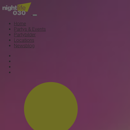
Home
Partys & Events
Partybilder
Locations
Newsblog