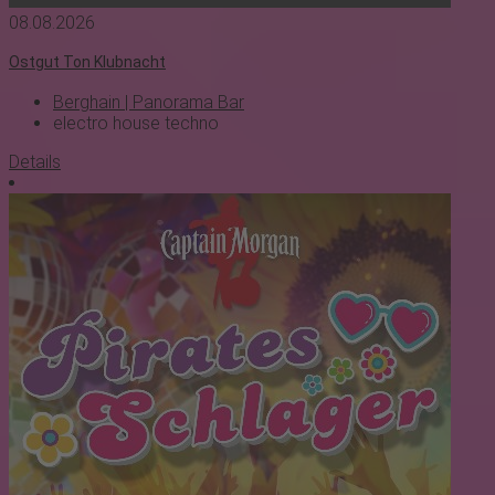
08.08.2026
Ostgut Ton Klubnacht
Berghain | Panorama Bar
electro
house
techno
Details