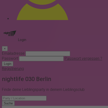
Login
×
Emailadresse
Passwort
Passwort vergessen ?
Login
Registrierung
night
life
030
Berlin
Finde deine Lieblingsparty in deinem Lieblingsclub
Suche