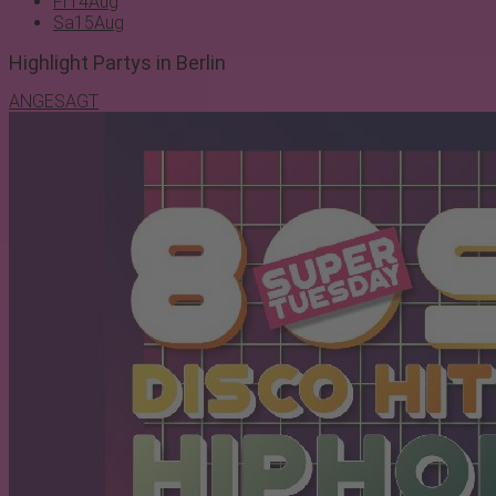
Fr
14
Aug
Sa
15
Aug
Highlight Partys in Berlin
ANGESAGT