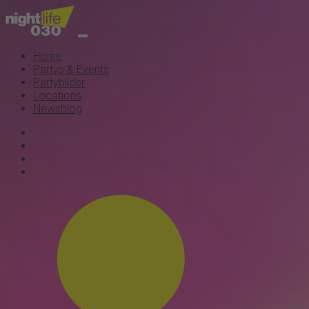
Home
Partys & Events
Partybilder
Locations
Newsblog