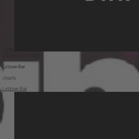
TIPP
06.Aug ab 19:00h
Lützow Bar
charts
Lützow Bar