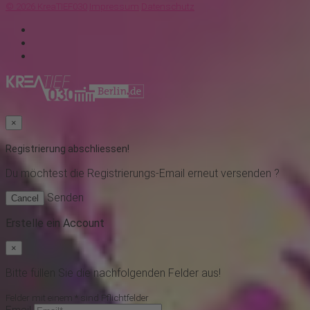
© 2026 KreaTIEF030
Impressum
Datenschutz
×
Registrierung abschliessen!
Du möchtest
die Registrierungs-Email erneut versenden ?
Senden
Cancel
Erstelle ein Account
×
Bitte füllen Sie die nachfolgenden Felder aus!
Felder mit einem * sind Pflichtfelder