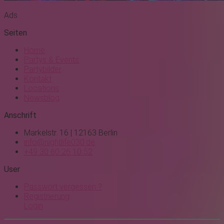
Ads
Seiten
Home
Partys & Events
Partybilder
Kontakt
Locations
Newsblog
Anschrift
Markelstr. 16 | 12163 Berlin
info@nightlife030.de
+49 30 60 26 10 52
User
Passwort vergessen ?
Registrierung
Login