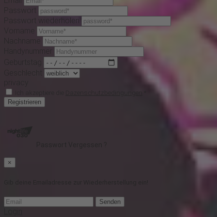
Email
Passwort
Passwort wiederholen
Vorname
Nachname
Handynummer
Geburtstag
Geschlecht
privacy
Ich akzeptiere die
Dazenschutzbedingungen
*
Registrieren
Passwort Vergessen ?
×
Gib deine Emailadresse zur Wiederherstellung ein!
Senden
Login