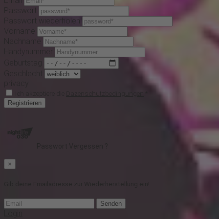
Email
Passwort
Passwort wiederholen
Vorname
Nachname
Handynummer
Geburtstag
Geschlecht
privacy
Ich akzeptiere die
Dazenschutzbedingungen
*
Registrieren
Passwort Vergessen ?
×
Gib deine Emailadresse zur Wiederherstellung ein!
Senden
Login