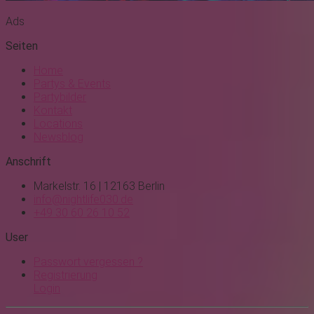
Ads
Seiten
Home
Partys & Events
Partybilder
Kontakt
Locations
Newsblog
Anschrift
Markelstr. 16 | 12163 Berlin
info@nightlife030.de
+49 30 60 26 10 52
User
Passwort vergessen ?
Registrierung
Login