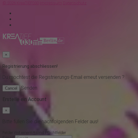
© 2026 KreaTIEF030
Impressum
Datenschutz
×
Registrierung abschliessen!
Du möchtest
die Registrierungs-Email erneut versenden ?
Senden
Cancel
Erstelle ein Account
×
Bitte füllen Sie die nachfolgenden Felder aus!
Felder mit einem * sind Pflichtfelder