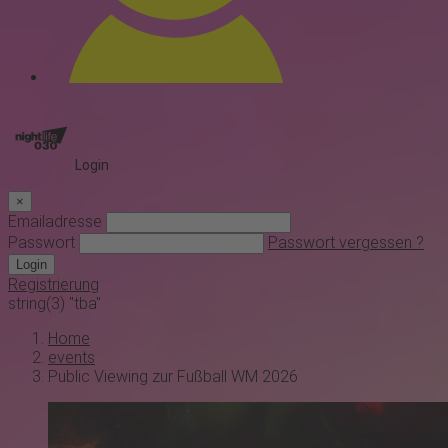
Login
×
Emailadresse
Passwort
Passwort vergessen ?
Login
Registrierung
string(3) "tba"
Home
events
Public Viewing zur Fußball WM 2026