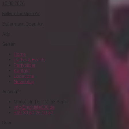
15.08.2026
Ballermann Open Air
Ballermann Open Air
Ads
Seiten
Home
Partys & Events
Partybilder
Kontakt
Locations
Newsblog
Anschrift
Markelstr. 16 | 12163 Berlin
info@nightlife030.de
+49 30 60 26 10 52
User