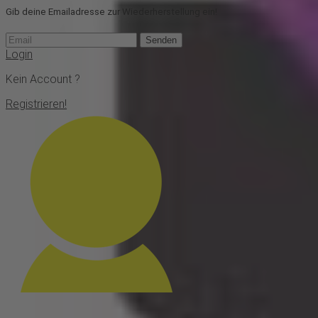
Gib deine Emailadresse zur Wiederherstellung ein!
Senden
Login
Kein Account ?
Registrieren!