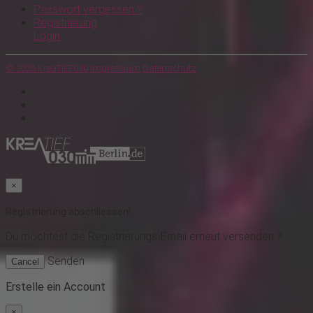
Passwort vergessen ?
Registrierung
Login
© 2026 KreaTIEF030
Impressum
Datenschutz
×
Registrierung abschliessen!
Du möchtest
die Registrierungs-Email erneut versenden ?
Senden
Cancel
Erstelle ein Account
×