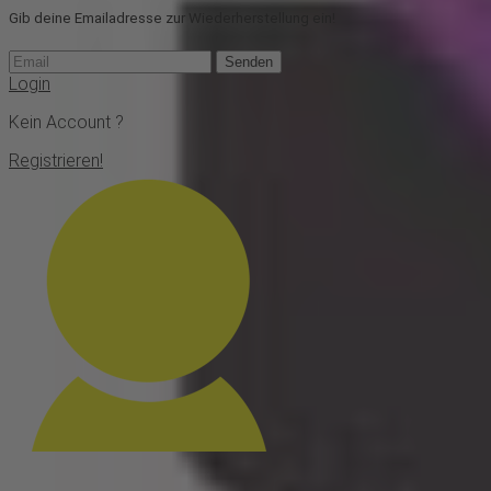
Gib deine Emailadresse zur Wiederherstellung ein!
Senden
Login
Kein Account ?
Registrieren!