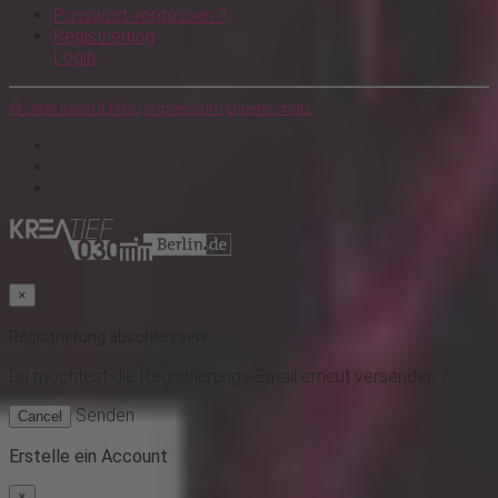
Passwort vergessen ?
Registrierung
Login
© 2026 KreaTIEF030
Impressum
Datenschutz
×
Registrierung abschliessen!
Du möchtest
die Registrierungs-Email erneut versenden ?
Senden
Cancel
Erstelle ein Account
×