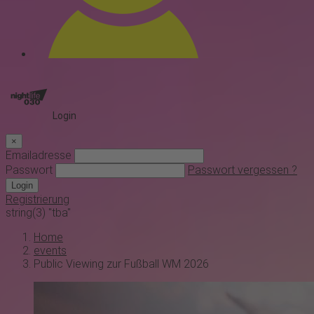
Login
×
Emailadresse
Passwort
Passwort vergessen ?
Login
Registrierung
string(3) "tba"
Home
events
Public Viewing zur Fußball WM 2026