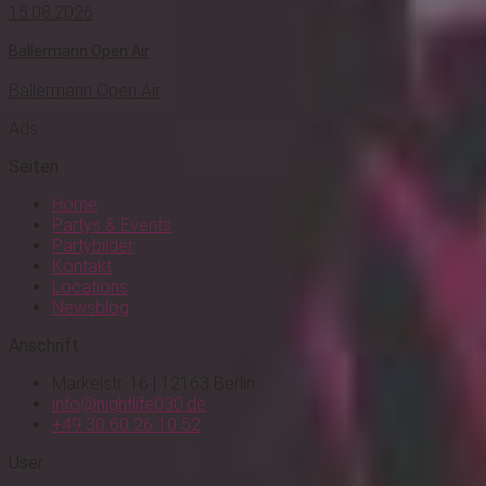
15.08.2026
Ballermann Open Air
Ballermann Open Air
Ads
Seiten
Home
Partys & Events
Partybilder
Kontakt
Locations
Newsblog
Anschrift
Markelstr. 16 | 12163 Berlin
info@nightlife030.de
+49 30 60 26 10 52
User