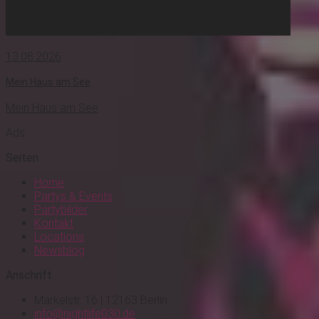
13.08.2026
Mein Haus am See
Mein Haus am See
Ads
Seiten
Home
Partys & Events
Partybilder
Kontakt
Locations
Newsblog
Anschrift
Markelstr. 16 | 12163 Berlin
info@nightlife030.de