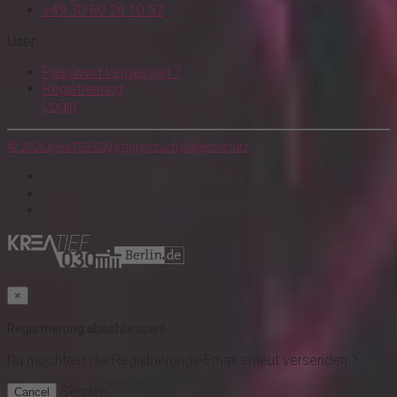
+49 30 60 26 10 52
User
Passwort vergessen ?
Registrierung
Login
© 2026 KreaTIEF030
Impressum
Datenschutz
×
Registrierung abschliessen!
Du möchtest
die Registrierungs-Email erneut versenden ?
Senden
Cancel