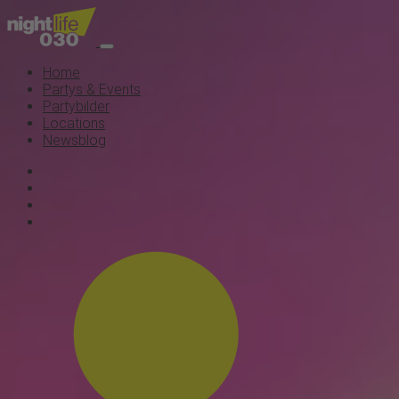
Home
Partys & Events
Partybilder
Locations
Newsblog