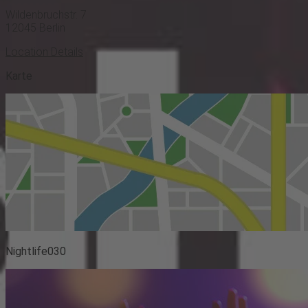
Wildenbruchstr. 7
12045
Berlin
Location Details
Karte
Nightlife030