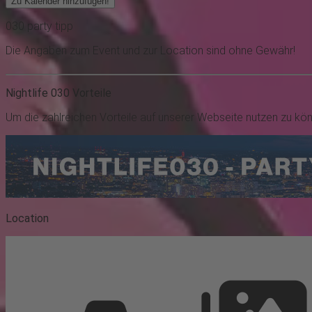
Zu Kalender hinzufügen!
030
party
tipp
Die Angaben zum Event und zur Location sind ohne Gewähr!
Nightlife 030 Vorteile
Um die zahlreichen Vorteile auf unserer Webseite nutzen zu kö
Location