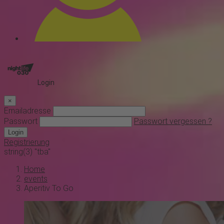
Login
×
Emailadresse
Passwort
Passwort vergessen ?
Login
Registrierung
string(3) "tba"
Home
events
Aperitiv To Go