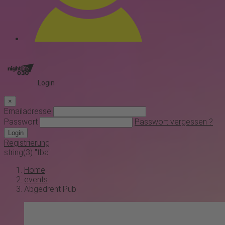
Login
×
Emailadresse
Passwort
Passwort vergessen ?
Login
Registrierung
string(3) "tba"
Home
events
Abgedreht Pub