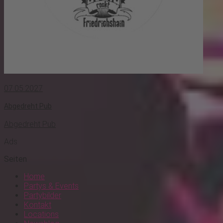
07.05.2027
Abgedreht Pub
Abgedreht Pub
Ads
Seiten
Home
Partys & Events
Partybilder
Kontakt
Locations