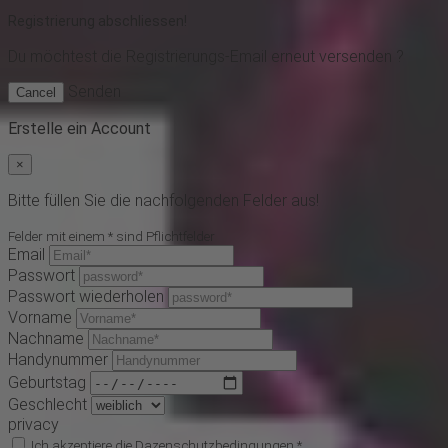
Registrierung abschliessen!
Du möchtest
die Registrierungs-Email erneut versenden ?
Senden
Cancel
Erstelle ein Account
×
Bitte füllen Sie die nachfolgenden Felder aus!
Felder mit einem * sind Pflichtfelder
Email
Passwort
Passwort wiederholen
Vorname
Nachname
Handynummer
Geburtstag
Geschlecht
privacy
Ich akzeptiere die
Dazenschutzbedingungen
*