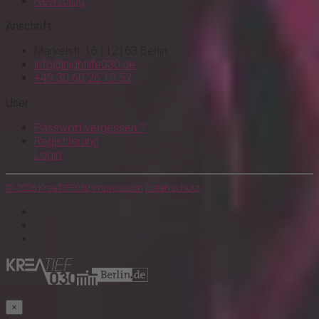
Newsblog
Anschrift
Markelstr. 16 | 12163 Berlin
info@nightlife030.de
+49 30 60 26 10 52
User
Passwort vergessen ?
Registrierung
Login
© 2026 KreaTIEF030
Impressum
Datenschutz
×