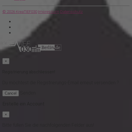
© 2026 KreaTIEF030
Impressum
Datenschutz
×
Registrierung abschliessen!
Du möchtest
die Registrierungs-Email erneut versenden ?
Senden
Cancel
Erstelle ein Account
×
Bitte füllen Sie die nachfolgenden Felder aus!