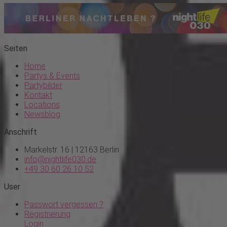
Seiten
Home
Partys & Events
Partybilder
Kontakt
Locations
Newsblog
Anschrift
Markelstr. 16 | 12163 Berlin
info@nightlife030.de
+49 30 60 26 10 52
User
Passwort vergessen ?
Registrierung
Login