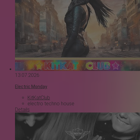
13.07.2026
Electric Monday
KitKatClub
electro
techno
house
Details