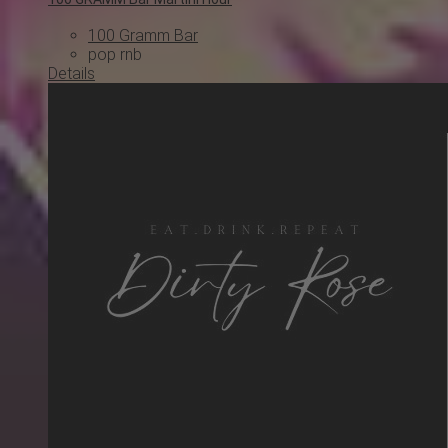
100 Gramm Bar
pop
rnb
Details