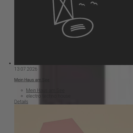
13.07.2026
Mein Haus am See
Mein Haus am See
electro
techno
house
Details