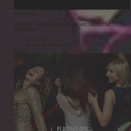
13.07.2026
Dirty Rose - Spanish Tapas & Cocktails - perfect for
afterworks!
Dirty Rose
electro
techno
house
Details