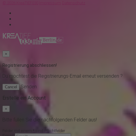
© 2026 KreaTIEF030
Impressum
Datenschutz
×
Registrierung abschliessen!
Du möchtest
die Registrierungs-Email erneut versenden ?
Senden
Cancel
Erstelle ein Account
×
Bitte füllen Sie die nachfolgenden Felder aus!
Felder mit einem * sind Pflichtfelder