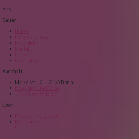
Ads
Seiten
Home
Partys & Events
Partybilder
Kontakt
Locations
Newsblog
Anschrift
Markelstr. 16 | 12163 Berlin
info@nightlife030.de
+49 30 60 26 10 52
User
Passwort vergessen ?
Registrierung
Login