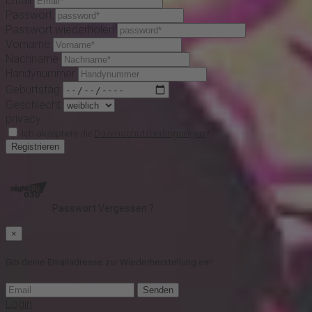
Email
Passwort
Passwort wiederholen
Vorname
Nachname
Handynummer
Geburtstag
Geschlecht
privacy
Ich akzeptiere die
Dazenschutzbedingungen
*
Registrieren
Passwort Vergessen ?
×
Gib deine Emailadresse zur Wiederherstellung ein!
Senden
Login