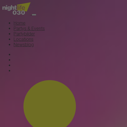
Home
Partys & Events
Partybilder
Locations
Newsblog