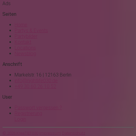
Ads
Seiten
Home
Partys & Events
Partybilder
Kontakt
Locations
Newsblog
Anschrift
Markelstr. 16 | 12163 Berlin
info@nightlife030.de
+49 30 60 26 10 52
User
Passwort vergessen ?
Registrierung
Login
© 2026 KreaTIEF030
Impressum
Datenschutz