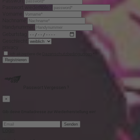
Passwort
Passwort wiederholen
Vorname
Nachname
Handynummer
Geburtstag
Geschlecht
privacy
Ich akzeptiere die
Dazenschutzbedingungen
*
Registrieren
Passwort Vergessen ?
×
Gib deine Emailadresse zur Wiederherstellung ein!
Senden
Login