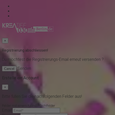
×
Registrierung abschliessen!
Du möchtest
die Registrierungs-Email erneut versenden ?
Senden
Cancel
Erstelle ein Account
×
Bitte füllen Sie die nachfolgenden Felder aus!
Felder mit einem * sind Pflichtfelder
Email