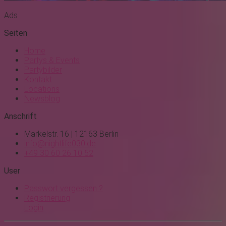
Ads
Seiten
Home
Partys & Events
Partybilder
Kontakt
Locations
Newsblog
Anschrift
Markelstr. 16 | 12163 Berlin
info@nightlife030.de
+49 30 60 26 10 52
User
Passwort vergessen ?
Registrierung
Login