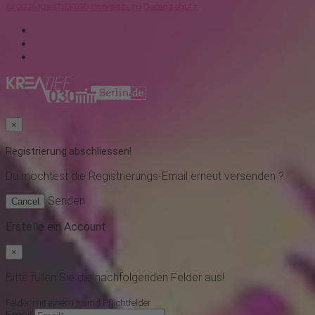
© 2026 KreaTIEF030
Impressum
Datenschutz
×
Registrierung abschliessen!
Du möchtest
die Registrierungs-Email erneut versenden ?
Senden
Cancel
Erstelle ein Account
×
Bitte füllen Sie die nachfolgenden Felder aus!
Felder mit einem * sind Pflichtfelder