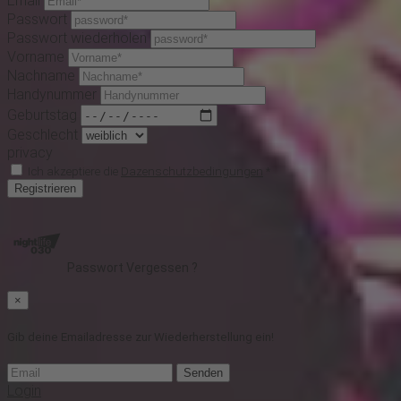
Email
Passwort
Passwort wiederholen
Vorname
Nachname
Handynummer
Geburtstag
Geschlecht
privacy
Ich akzeptiere die
Dazenschutzbedingungen
*
Registrieren
Passwort Vergessen ?
×
Gib deine Emailadresse zur Wiederherstellung ein!
Senden
Login