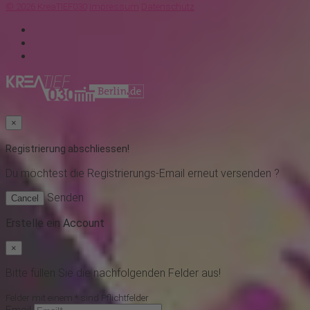
© 2026 KreaTIEF030
Impressum
Datenschutz
×
Registrierung abschliessen!
Du möchtest
die Registrierungs-Email erneut versenden ?
Senden
Cancel
Erstelle ein Account
×
Bitte füllen Sie die nachfolgenden Felder aus!
Felder mit einem * sind Pflichtfelder