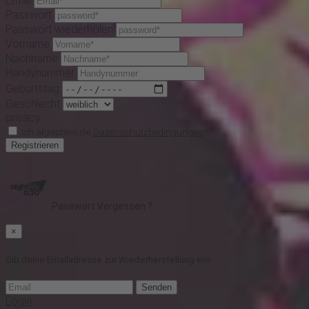
Email
Passwort
Passwort wiederholen
Vorname
Nachname
Handynummer
Geburtstag
Geschlecht
privacy
Ich akzeptiere die
Dazenschutzbedingungen
*
Registrieren
Passwort Vergessen ?
×
Gib deine Emailadresse zur Wiederherstellung ein!
Senden
Login