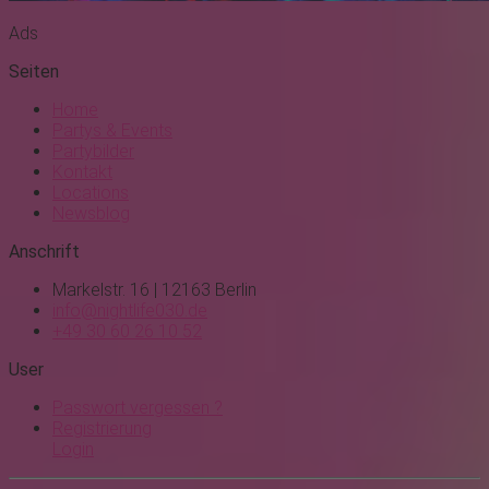
Ads
Seiten
Home
Partys & Events
Partybilder
Kontakt
Locations
Newsblog
Anschrift
Markelstr. 16 | 12163 Berlin
info@nightlife030.de
+49 30 60 26 10 52
User
Passwort vergessen ?
Registrierung
Login