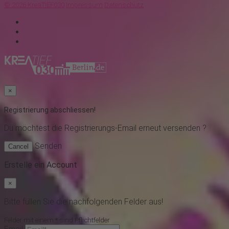
© 2026 KreaTIEF030
Impressum
Datenschutz
×
Registrierung abschliessen!
Du möchtest
die Registrierungs-Email erneut versenden ?
Senden
Cancel
Erstelle ein Account
×
Bitte füllen Sie die nachfolgenden Felder aus!
Felder mit einem * sind Pflichtfelder