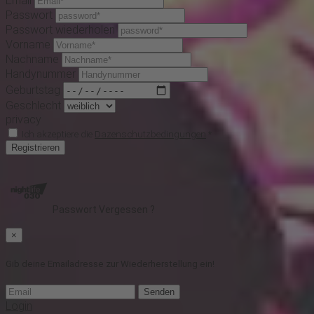
Email
Passwort
Passwort wiederholen
Vorname
Nachname
Handynummer
Geburtstag
Geschlecht
privacy
Ich akzeptiere die
Dazenschutzbedingungen
*
Registrieren
Passwort Vergessen ?
×
Gib deine Emailadresse zur Wiederherstellung ein!
Senden
Login