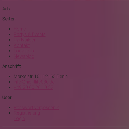
Ads
Seiten
Home
Partys & Events
Partybilder
Kontakt
Locations
Newsblog
Anschrift
Markelstr. 16 | 12163 Berlin
info@nightlife030.de
+49 30 60 26 10 52
User
Passwort vergessen ?
Registrierung
Login