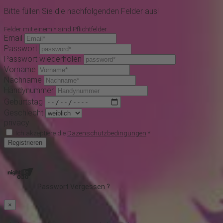
Bitte füllen Sie die nachfolgenden Felder aus!
Felder mit einem * sind Pflichtfelder
Email
Passwort
Passwort wiederholen
Vorname
Nachname
Handynummer
Geburtstag
Geschlecht
privacy
Ich akzeptiere die
Dazenschutzbedingungen
*
Registrieren
Passwort Vergessen ?
×