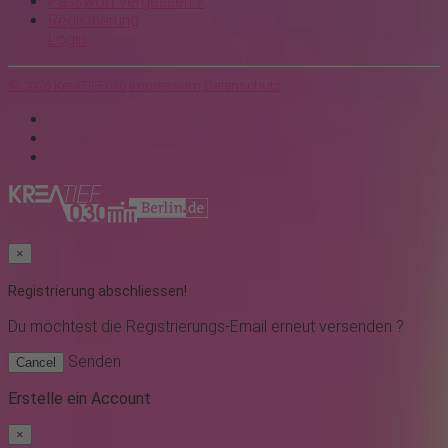
Passwort vergessen ?
Registrierung
Login
© 2026 KreaTIEF030
Impressum
Datenschutz
×
Registrierung abschliessen!
Du möchtest
die Registrierungs-Email erneut versenden ?
Senden
Cancel
Erstelle ein Account
×