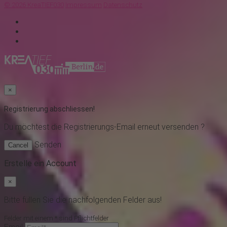
© 2026 KreaTIEF030
Impressum
Datenschutz
×
Registrierung abschliessen!
Du möchtest
die Registrierungs-Email erneut versenden ?
Senden
Cancel
Erstelle ein Account
×
Bitte füllen Sie die nachfolgenden Felder aus!
Felder mit einem * sind Pflichtfelder