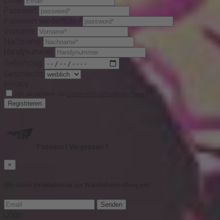
Email
Passwort
Passwort wiederholen
Vorname
Nachname
Handynummer
Geburtstag
Geschlecht
privacy
Ich akzeptiere die
Dazenschutzbedingungen
*
Registrieren
Passwort Vergessen ?
×
Gib deine Emailadresse zur Wiederherstellung ein!
Senden
Login