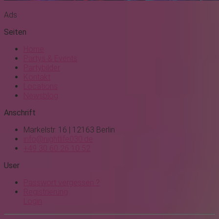
Ads
Seiten
Home
Partys & Events
Partybilder
Kontakt
Locations
Newsblog
Anschrift
Markelstr. 16 | 12163 Berlin
info@nightlife030.de
+49 30 60 26 10 52
User
Passwort vergessen ?
Registrierung
Login