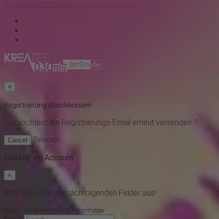
© 2026 KreaTIEF030
Impressum
Datenschutz
×
Registrierung abschliessen!
Du möchtest
die Registrierungs-Email erneut versenden ?
Senden
Cancel
Erstelle ein Account
×
Bitte füllen Sie die nachfolgenden Felder aus!
Felder mit einem * sind Pflichtfelder