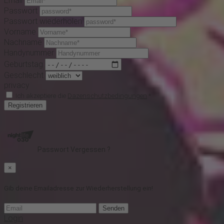
Email
Passwort
Passwort wiederholen
Vorname
Nachname
Handynummer
Geburtstag
Geschlecht
privacy
Ich akzeptiere die
Dazenschutzbedingungen
*
Registrieren
Passwort Vergessen ?
×
Gib deine Emailadresse zur Wiederherstellung ein!
Senden
Login