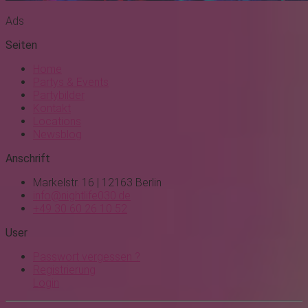
Ads
Seiten
Home
Partys & Events
Partybilder
Kontakt
Locations
Newsblog
Anschrift
Markelstr. 16 | 12163 Berlin
info@nightlife030.de
+49 30 60 26 10 52
User
Passwort vergessen ?
Registrierung
Login