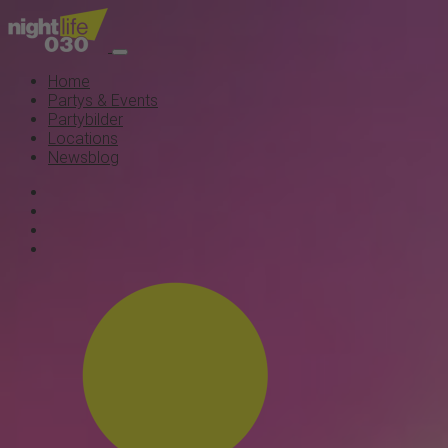
Home
Partys & Events
Partybilder
Locations
Newsblog