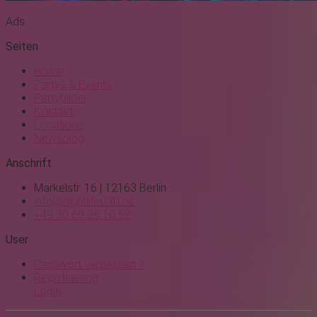
Ads
Seiten
Home
Partys & Events
Partybilder
Kontakt
Locations
Newsblog
Anschrift
Markelstr. 16 | 12163 Berlin
info@nightlife030.de
+49 30 60 26 10 52
User
Passwort vergessen ?
Registrierung
Login