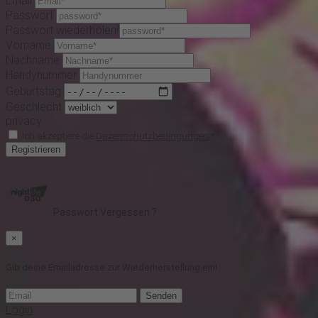
Email
Passwort
Passwort wiederholen
Vorname
Nachname
Handynummer
Geburtstag
Geschlecht
privacy
Ich akzeptiere die
Dazenschutzbedingungen
*
Registrieren
Passwort Vergessen ?
×
Gib deine Emailadresse zur Wiederherstellung ein!
Senden
Login