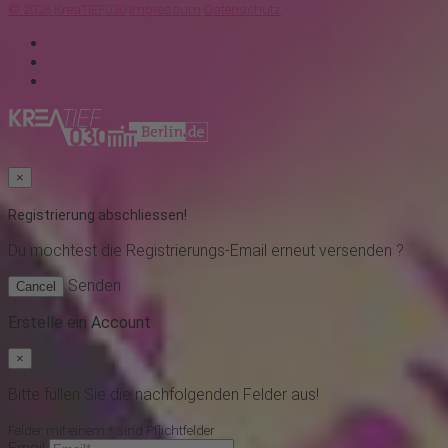
© 2026 KreaTIEF030
Impressum
Datenschutz
×
Registrierung abschliessen!
Du möchtest
die Registrierungs-Email erneut versenden ?
Senden
Cancel
Erstelle ein Account
×
Bitte füllen Sie die nachfolgenden Felder aus!
Felder mit einem * sind Pflichtfelder