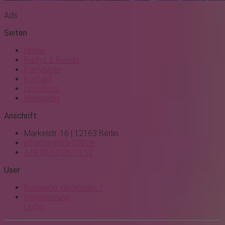
Ads
Seiten
Home
Partys & Events
Partybilder
Kontakt
Locations
Newsblog
Anschrift
Markelstr. 16 | 12163 Berlin
info@nightlife030.de
+49 30 60 26 10 52
User
Passwort vergessen ?
Registrierung
Login