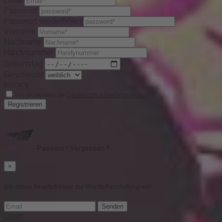
Email
Passwort
Passwort wiederholen
Vorname
Nachname
Handynummer
Geburtstag
Geschlecht
privacy
Ich akzeptiere die
Dazenschutzbedingungen
*
Registrieren
Passwort Vergessen ?
×
Gib deine Emailadresse zur Wiederherstellung ein!
Senden
Login