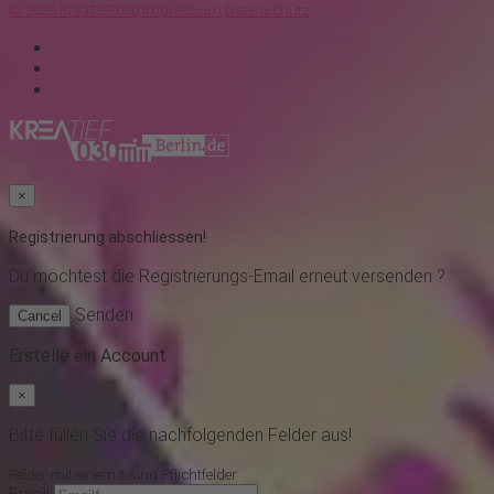
© 2026 KreaTIEF030
Impressum
Datenschutz
×
Registrierung abschliessen!
Du möchtest
die Registrierungs-Email erneut versenden ?
Senden
Cancel
Erstelle ein Account
×
Bitte füllen Sie die nachfolgenden Felder aus!
Felder mit einem * sind Pflichtfelder