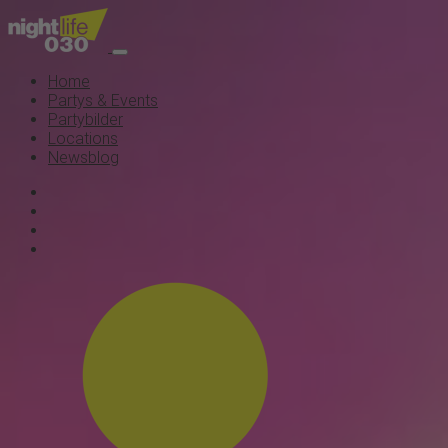
Home
Partys & Events
Partybilder
Locations
Newsblog