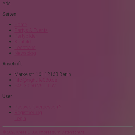
Ads
Seiten
Home
Partys & Events
Partybilder
Kontakt
Locations
Newsblog
Anschrift
Markelstr. 16 | 12163 Berlin
info@nightlife030.de
+49 30 60 26 10 52
User
Passwort vergessen ?
Registrierung
Login
© 2026 KreaTIEF030
Impressum
Datenschutz