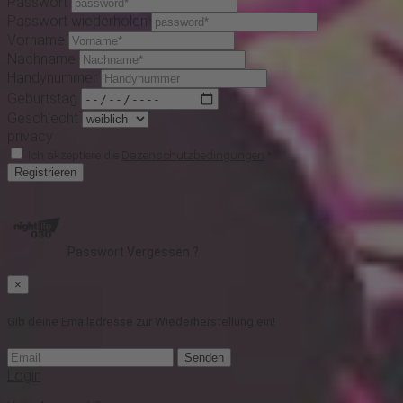
Passwort
Passwort wiederholen
Vorname
Nachname
Handynummer
Geburtstag
Geschlecht
privacy
Ich akzeptiere die
Dazenschutzbedingungen
*
Registrieren
Passwort Vergessen ?
×
Gib deine Emailadresse zur Wiederherstellung ein!
Senden
Login