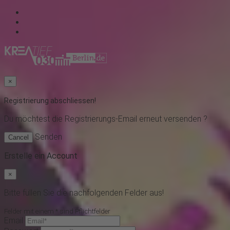
×
Registrierung abschliessen!
Du möchtest
die Registrierungs-Email erneut versenden ?
Senden
Cancel
Erstelle ein Account
×
Bitte füllen Sie die nachfolgenden Felder aus!
Felder mit einem * sind Pflichtfelder
Email