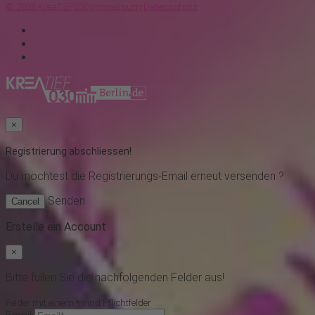
© 2026 KreaTIEF030
Impressum
Datenschutz
×
Registrierung abschliessen!
Du möchtest
die Registrierungs-Email erneut versenden ?
Senden
Cancel
Erstelle ein Account
×
Bitte füllen Sie die nachfolgenden Felder aus!
Felder mit einem * sind Pflichtfelder