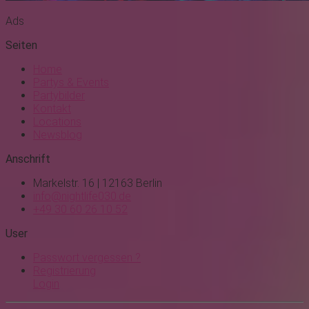
Ads
Seiten
Home
Partys & Events
Partybilder
Kontakt
Locations
Newsblog
Anschrift
Markelstr. 16 | 12163 Berlin
info@nightlife030.de
+49 30 60 26 10 52
User
Passwort vergessen ?
Registrierung
Login