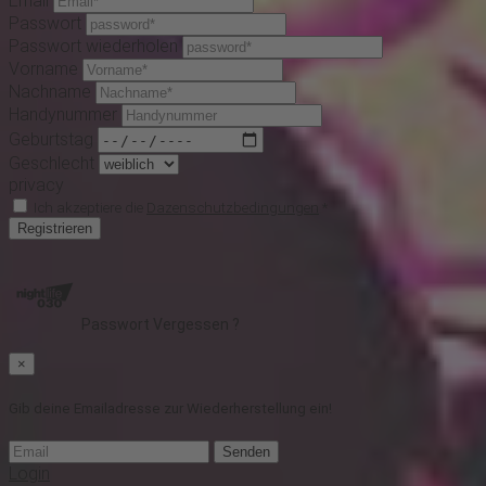
Email
Passwort
Passwort wiederholen
Vorname
Nachname
Handynummer
Geburtstag
Geschlecht
privacy
Ich akzeptiere die
Dazenschutzbedingungen
*
Registrieren
Passwort Vergessen ?
×
Gib deine Emailadresse zur Wiederherstellung ein!
Senden
Login