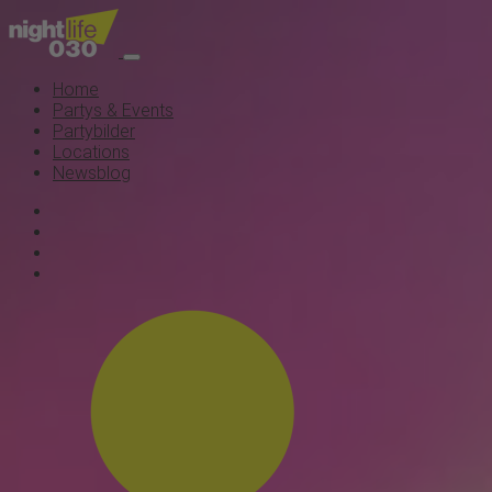
Home
Partys & Events
Partybilder
Locations
Newsblog