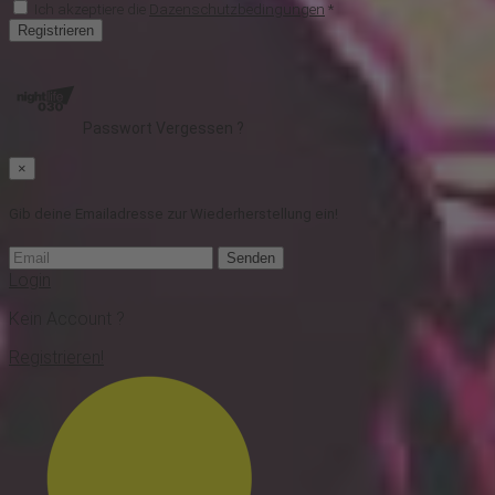
Ich akzeptiere die
Dazenschutzbedingungen
*
Registrieren
Passwort Vergessen ?
×
Gib deine Emailadresse zur Wiederherstellung ein!
Senden
Login
Kein Account ?
Registrieren!