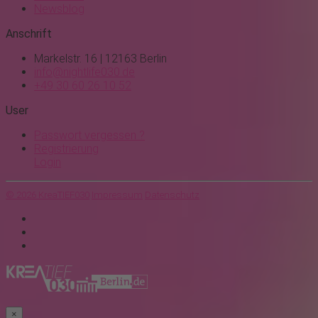
Newsblog
Anschrift
Markelstr. 16 | 12163 Berlin
info@nightlife030.de
+49 30 60 26 10 52
User
Passwort vergessen ?
Registrierung
Login
© 2026 KreaTIEF030
Impressum
Datenschutz
×