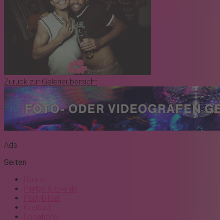
Zurück zur Galerieübersicht
Ads
Seiten
Home
Partys & Events
Partybilder
Kontakt
Locations