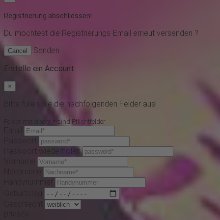
Registrierung abschliessen!
Du möchtest
die Registrierungs-Email erneut versenden ?
Senden
Cancel
Erstelle ein Account
×
Bitte füllen Sie die nachfolgenden Felder aus!
Felder mit einem * sind Pflichtfelder
Email
Passwort
Passwort wiederholen
Vorname
Nachname
Handynummer
Geburtstag
Geschlecht
privacy