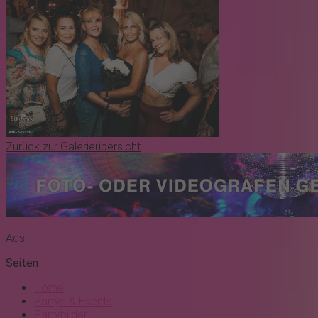
Zurück zur Galerieübersicht
Ads
Seiten
Home
Partys & Events
Partybilder