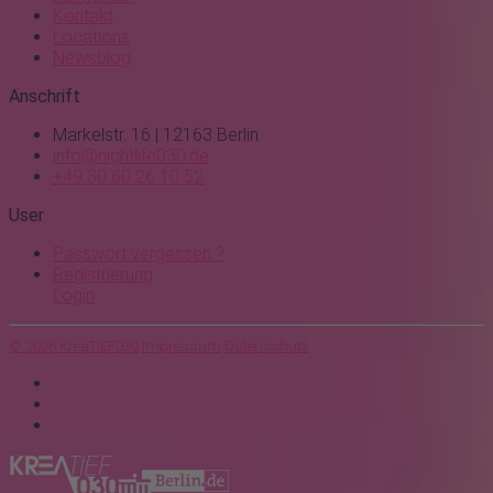
Kontakt
Locations
Newsblog
Anschrift
Markelstr. 16 | 12163 Berlin
info@nightlife030.de
+49 30 60 26 10 52
User
Passwort vergessen ?
Registrierung
Login
© 2026 KreaTIEF030
Impressum
Datenschutz