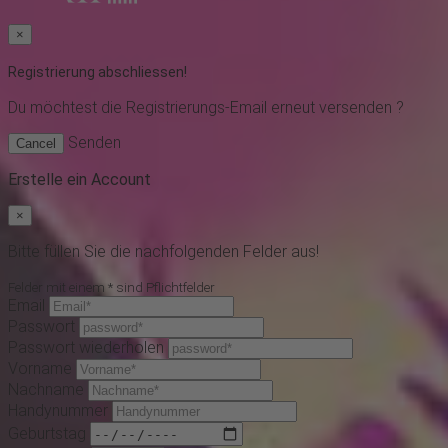
×
Registrierung abschliessen!
Du möchtest
die Registrierungs-Email erneut versenden ?
Senden
Cancel
Erstelle ein Account
×
Bitte füllen Sie die nachfolgenden Felder aus!
Felder mit einem * sind Pflichtfelder
Email
Passwort
Passwort wiederholen
Vorname
Nachname
Handynummer
Geburtstag