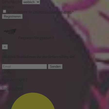
Geschlecht
privacy
Ich akzeptiere die
Dazenschutzbedingungen
*
Registrieren
Passwort Vergessen ?
×
Gib deine Emailadresse zur Wiederherstellung ein!
Senden
Login
Kein Account ?
Registrieren!