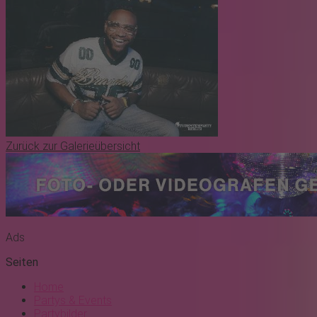
Zurück zur Galerieübersicht
Ads
Seiten
Home
Partys & Events
Partybilder