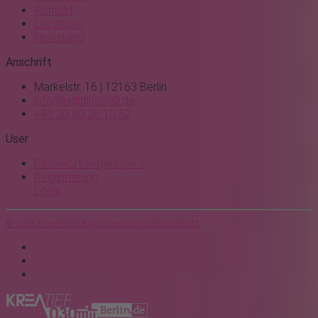
Kontakt
Locations
Newsblog
Anschrift
Markelstr. 16 | 12163 Berlin
info@nightlife030.de
+49 30 60 26 10 52
User
Passwort vergessen ?
Registrierung
Login
© 2026 KreaTIEF030
Impressum
Datenschutz