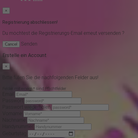
×
Registrierung abschliessen!
Du möchtest
die Registrierungs-Email erneut versenden ?
Senden
Cancel
Erstelle ein Account
×
Bitte füllen Sie die nachfolgenden Felder aus!
Felder mit einem * sind Pflichtfelder
Email
Passwort
Passwort wiederholen
Vorname
Nachname
Handynummer
Geburtstag