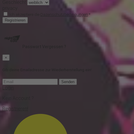
Geschlecht
privacy
Ich akzeptiere die
Dazenschutzbedingungen
*
Registrieren
Passwort Vergessen ?
×
Gib deine Emailadresse zur Wiederherstellung ein!
Senden
Login
Kein Account ?
Registrieren!