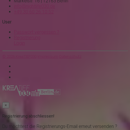
Markelstr. 16 | 12163 Berlin
info@nightlife030.de
+49 30 60 26 10 52
User
Passwort vergessen ?
Registrierung
Login
© 2026 KreaTIEF030
Impressum
Datenschutz
×
Registrierung abschliessen!
Du möchtest
die Registrierungs-Email erneut versenden ?