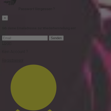
Passwort Vergessen ?
×
Gib deine Emailadresse zur Wiederherstellung ein!
Senden
Login
Kein Account ?
Registrieren!