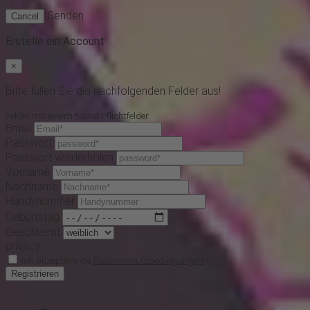
Senden
Cancel
Erstelle ein Account
×
Bitte füllen Sie die nachfolgenden Felder aus!
Felder mit einem * sind Pflichtfelder
Email
Passwort
Passwort wiederholen
Vorname
Nachname
Handynummer
Geburtstag
Geschlecht
privacy
Ich akzeptiere die
Dazenschutzbedingungen
*
Registrieren