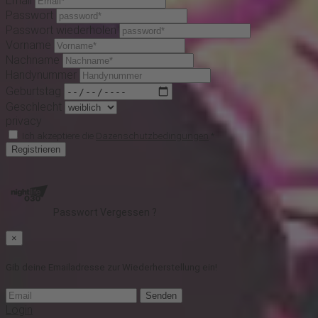
Email
Passwort
Passwort wiederholen
Vorname
Nachname
Handynummer
Geburtstag
Geschlecht
privacy
Ich akzeptiere die
Dazenschutzbedingungen
*
Registrieren
Passwort Vergessen ?
×
Gib deine Emailadresse zur Wiederherstellung ein!
Senden
Login