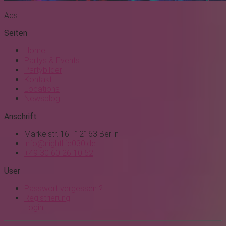
Ads
Seiten
Home
Partys & Events
Partybilder
Kontakt
Locations
Newsblog
Anschrift
Markelstr. 16 | 12163 Berlin
info@nightlife030.de
+49 30 60 26 10 52
User
Passwort vergessen ?
Registrierung
Login