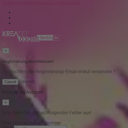
© 2026 KreaTIEF030
Impressum
Datenschutz
×
Registrierung abschliessen!
Du möchtest
die Registrierungs-Email erneut versenden ?
Senden
Cancel
Erstelle ein Account
×
Bitte füllen Sie die nachfolgenden Felder aus!
Felder mit einem * sind Pflichtfelder