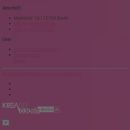
Anschrift
Markelstr. 16 | 12163 Berlin
info@nightlife030.de
+49 30 60 26 10 52
User
Passwort vergessen ?
Registrierung
Login
© 2026 KreaTIEF030
Impressum
Datenschutz
×