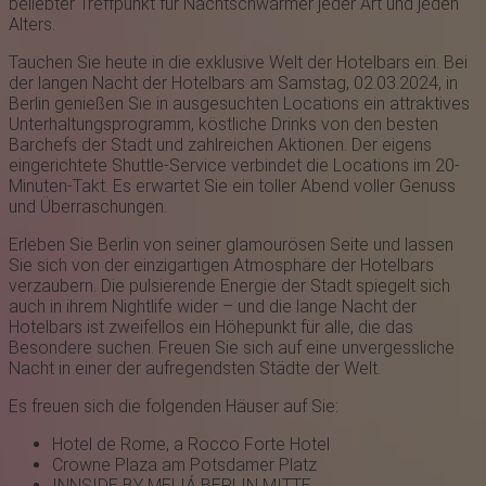
beliebter Treffpunkt für Nachtschwärmer jeder Art und jeden
Alters.
Tauchen Sie heute in die exklusive Welt der Hotelbars ein. Bei
der langen Nacht der Hotelbars am Samstag, 02.03.2024, in
Berlin genießen Sie in ausgesuchten Locations ein attraktives
Unterhaltungsprogramm, köstliche Drinks von den besten
Barchefs der Stadt und zahlreichen Aktionen. Der eigens
eingerichtete Shuttle-Service verbindet die Locations im 20-
Minuten-Takt. Es erwartet Sie ein toller Abend voller Genuss
und Überraschungen.
Erleben Sie Berlin von seiner glamourösen Seite und lassen
Sie sich von der einzigartigen Atmosphäre der Hotelbars
verzaubern. Die pulsierende Energie der Stadt spiegelt sich
auch in ihrem Nightlife wider – und die lange Nacht der
Hotelbars ist zweifellos ein Höhepunkt für alle, die das
Besondere suchen. Freuen Sie sich auf eine unvergessliche
Nacht in einer der aufregendsten Städte der Welt.
Es freuen sich die folgenden Häuser auf Sie:
Hotel de Rome, a Rocco Forte Hotel
Crowne Plaza am Potsdamer Platz
INNSIDE BY MELIÁ BERLIN MITTE