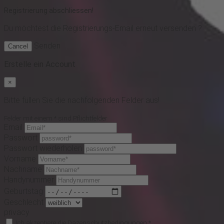
Registrierung abschliessen!
Du möchtest
die Registrierungs-Email erneut versenden ?
Senden
Cancel
Erstelle ein Account
×
Bitte füllen Sie die nachfolgenden Felder aus!
Felder mit einem * sind Pflichtfelder
Email
Passwort
Passwort wiederholen
Vorname
Nachname
Handynummer
Geburtstag
Geschlecht
privacy
Ich akzeptiere die
Dazenschutzbedingungen
*