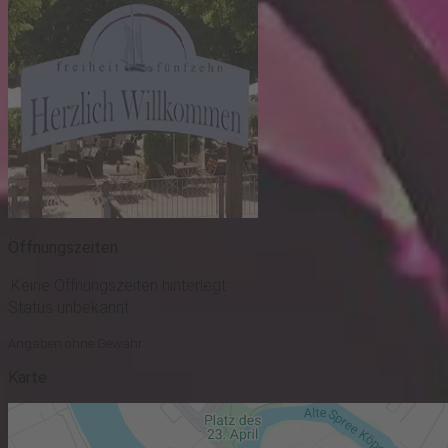
Öffnungszeiten
Keine Öffnungszeiten hinterlegt
Status unbekannt
Angaben ohne Gewähr
Karte