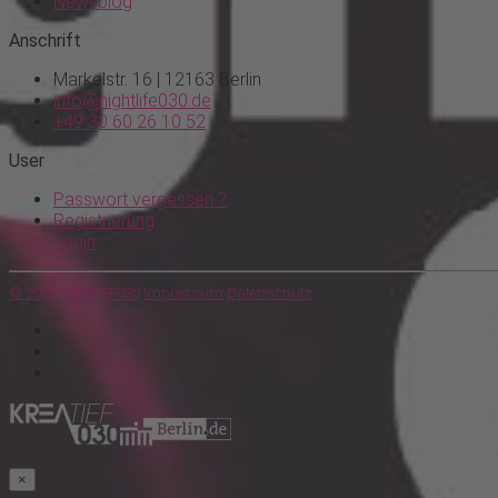
Newsblog
Anschrift
Markelstr. 16 | 12163 Berlin
info@nightlife030.de
+49 30 60 26 10 52
User
Passwort vergessen ?
Registrierung
Login
© 2026 KreaTIEF030
Impressum
Datenschutz
×