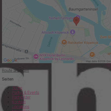
Route anzeigen
Seiten
Home
Partys & Events
Partybilder
Kontakt
Locations