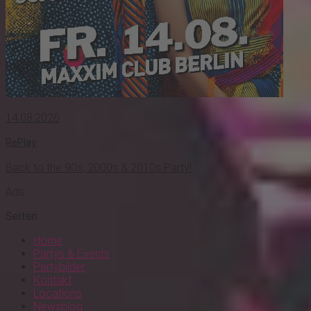
14.08.2026
RePlay
Back to the 90s, 2000s & 2010s Party!
Ads
Seiten
Home
Partys & Events
Partybilder
Kontakt
Locations
Newsblog