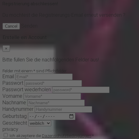
Registrierung abschliessen!
Du möchtest
die Registrierungs-Email erneut versenden ?
Senden
Cancel
Erstelle ein Account
×
Bitte füllen Sie die nachfolgenden Felder aus!
Felder mit einem * sind Pflichtfelder
Email
Passwort
Passwort wiederholen
Vorname
Nachname
Handynummer
Geburtstag
Geschlecht
privacy
Ich akzeptiere die
Dazenschutzbedingungen
*