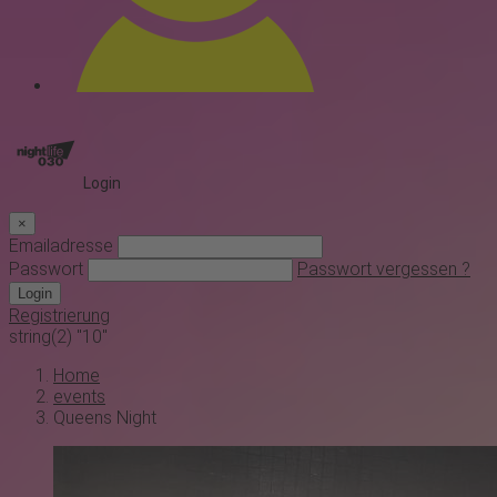
Login
×
Emailadresse
Passwort
Passwort vergessen ?
Login
Registrierung
string(2) "10"
Home
events
Queens Night