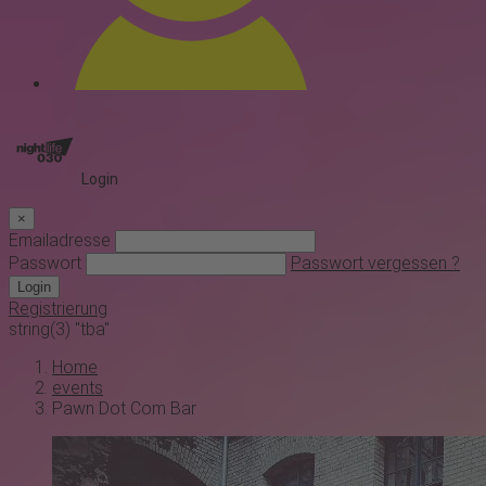
Login
×
Emailadresse
Passwort
Passwort vergessen ?
Login
Registrierung
string(3) "tba"
Home
events
Pawn Dot Com Bar