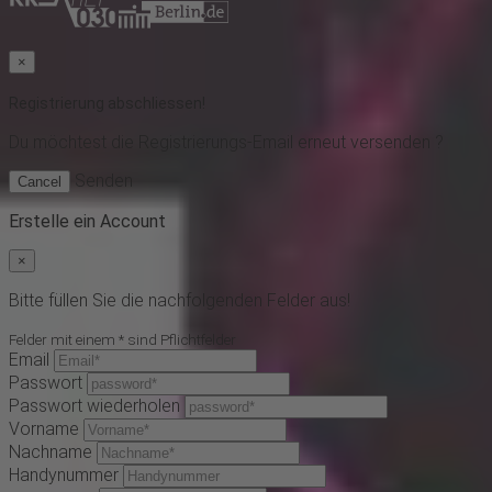
×
Registrierung abschliessen!
Du möchtest
die Registrierungs-Email erneut versenden ?
Senden
Cancel
Erstelle ein Account
×
Bitte füllen Sie die nachfolgenden Felder aus!
Felder mit einem * sind Pflichtfelder
Email
Passwort
Passwort wiederholen
Vorname
Nachname
Handynummer