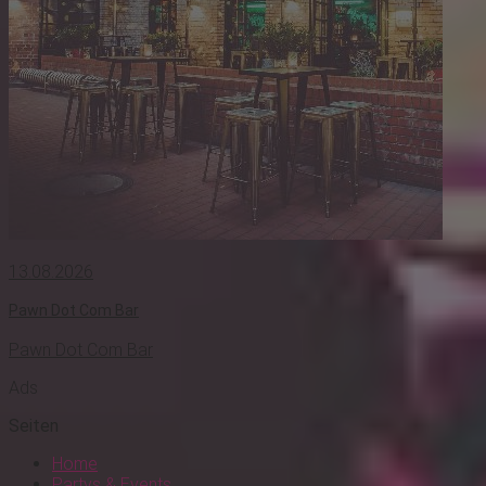
13.08.2026
Pawn Dot Com Bar
Pawn Dot Com Bar
Ads
Seiten
Home
Partys & Events