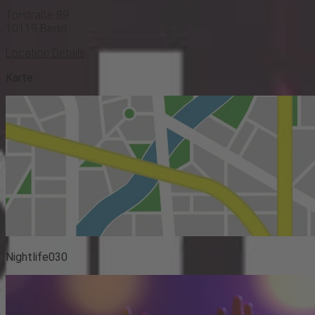
Torstraße 89
10119
Berlin
Location Details
Karte
Nightlife030