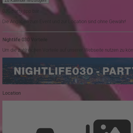
Zu Kalender hinzufügen!
030
party
tipp
bar
Die Angaben zum Event und zur Location sind ohne Gewähr!
Nightlife 030 Vorteile
Um die zahlreichen Vorteile auf unserer Webseite nutzen zu kö
Location