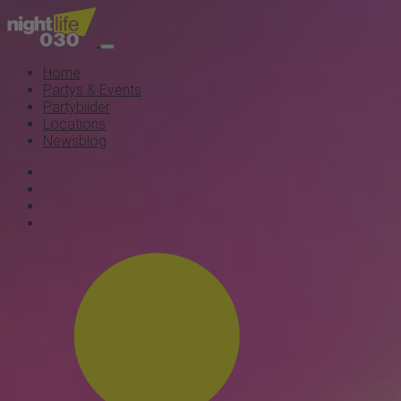
Home
Partys & Events
Partybilder
Locations
Newsblog