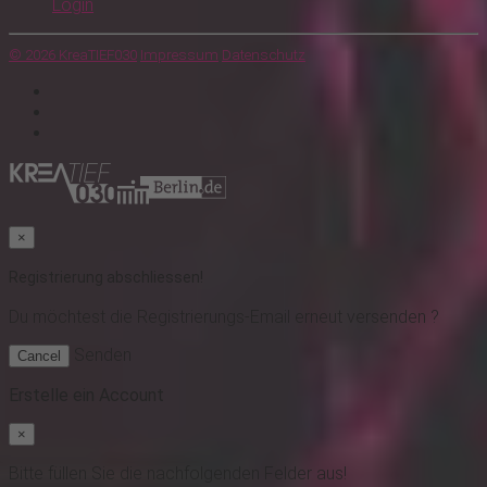
Login
© 2026 KreaTIEF030
Impressum
Datenschutz
×
Registrierung abschliessen!
Du möchtest
die Registrierungs-Email erneut versenden ?
Senden
Cancel
Erstelle ein Account
×
Bitte füllen Sie die nachfolgenden Felder aus!