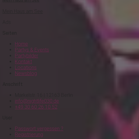
Mein Haus am See
Ads
Seiten
Home
Partys & Events
Partybilder
Kontakt
Locations
Newsblog
Anschrift
Markelstr. 16 | 12163 Berlin
info@nightlife030.de
+49 30 60 26 10 52
User
Passwort vergessen ?
Registrierung