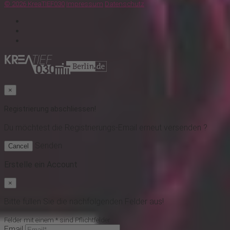
© 2026 KreaTIEF030
Impressum
Datenschutz
×
Registrierung abschliessen!
Du möchtest
die Registrierungs-Email erneut versenden ?
Senden
Cancel
Erstelle ein Account
×
Bitte füllen Sie die nachfolgenden Felder aus!
Felder mit einem * sind Pflichtfelder
Email