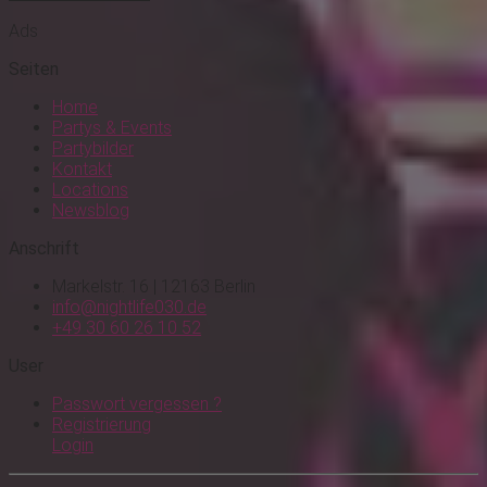
Ads
Seiten
Home
Partys & Events
Partybilder
Kontakt
Locations
Newsblog
Anschrift
Markelstr. 16 | 12163 Berlin
info@nightlife030.de
+49 30 60 26 10 52
User
Passwort vergessen ?
Registrierung
Login