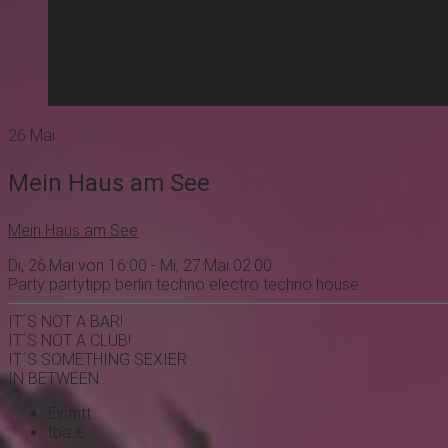
26
Mai
Mein Haus am See
Mein Haus am See
Di, 26.Mai von 16:00 - Mi, 27.Mai 02:00
Party
partytipp
berlin
techno
electro
techno
house
IT´S NOT A BAR!
IT´S NOT A CLUB!
IT´S SOMETHING SEXIER
IN BETWEEN...
Eintritt
tba €