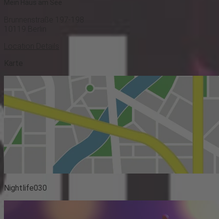
Mein Haus am See
Brunnenstraße 197-198
10119
Berlin
Location Details
Karte
Nightlife030