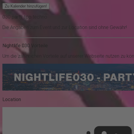
Zu Kalender hinzufügen!
030
party
tipp
techno
Die Angaben zum Event und zur Location sind ohne Gewähr!
Nightlife 030 Vorteile
Um die zahlreichen Vorteile auf unserer Webseite nutzen zu kö
Location