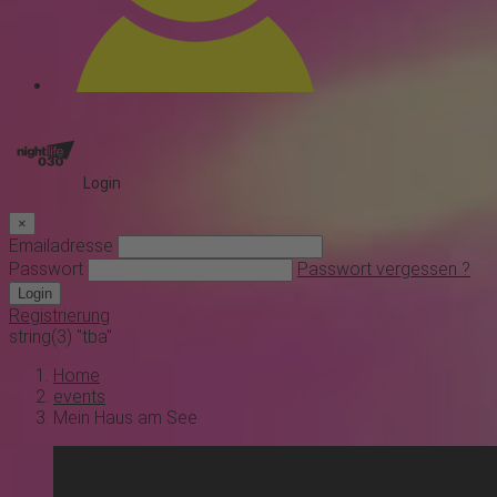
Login
×
Emailadresse
Passwort
Passwort vergessen ?
Login
Registrierung
string(3) "tba"
Home
events
Mein Haus am See