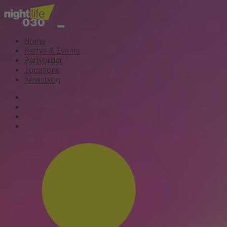
Home
Partys & Events
Partybilder
Locations
Newsblog