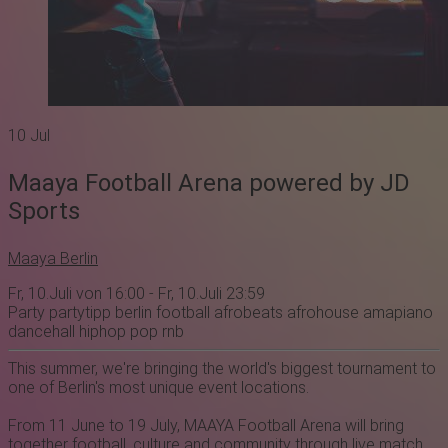
10
Jul
Maaya Football Arena powered by JD
Sports
Maaya Berlin
Fr, 10.Juli von 16:00 - Fr, 10.Juli 23:59
Party
partytipp
berlin
football
afrobeats
afrohouse
amapiano
dancehall
hiphop
pop
rnb
This summer, we're bringing the world's biggest tournament to
one of Berlin's most unique event locations.
From 11 June to 19 July, MAAYA Football Arena will bring
together football, culture and community through live match