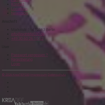
Kontakt
Locations
Newsblog
Anschrift
Markelstr. 16 | 12163 Berlin
info@nightlife030.de
+49 30 60 26 10 52
User
Passwort vergessen ?
Registrierung
Login
© 2026 KreaTIEF030
Impressum
Datenschutz