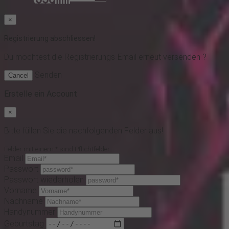
×
Registrierung abschliessen!
Du möchtest
die Registrierungs-Email erneut versenden ?
Senden
Cancel
Erstelle ein Account
×
Bitte füllen Sie die nachfolgenden Felder aus!
Felder mit einem * sind Pflichtfelder
Email
Passwort
Passwort wiederholen
Vorname
Nachname
Handynummer
Geburtstag