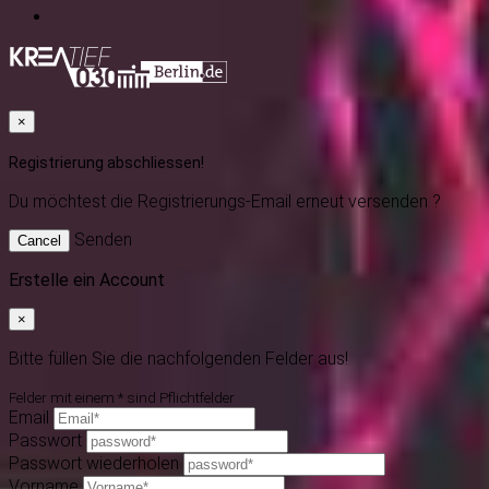
×
Registrierung abschliessen!
Du möchtest
die Registrierungs-Email erneut versenden ?
Senden
Cancel
Erstelle ein Account
×
Bitte füllen Sie die nachfolgenden Felder aus!
Felder mit einem * sind Pflichtfelder
Email
Passwort
Passwort wiederholen
Vorname