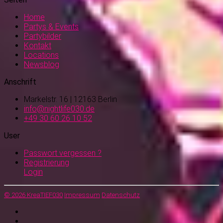
Home
Partys & Events
Partybilder
Kontakt
Locations
Newsblog
Anschrift
Markelstr. 16 | 12163 Berlin
info@nightlife030.de
+49 30 60 26 10 52
User
Passwort vergessen ?
Registrierung
Login
© 2026 KreaTIEF030
Impressum
Datenschutz