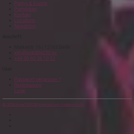
Partys & Events
Partybilder
Kontakt
Locations
Newsblog
Anschrift
Markelstr. 16 | 12163 Berlin
info@nightlife030.de
+49 30 60 26 10 52
User
Passwort vergessen ?
Registrierung
Login
© 2026 KreaTIEF030
Impressum
Datenschutz