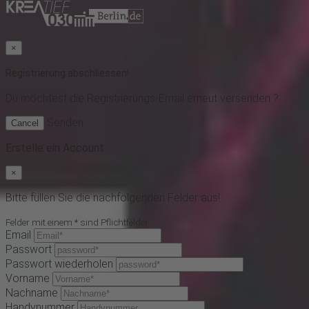
×
Registrierung abschliessen!
Du möchtest
die Registrierungs-Email erneut versenden ?
Senden
Cancel
Erstelle ein Account
×
Bitte füllen Sie die nachfolgenden Felder aus!
Felder mit einem * sind Pflichtfelder
Email
Passwort
Passwort wiederholen
Vorname
Nachname
Handynummer