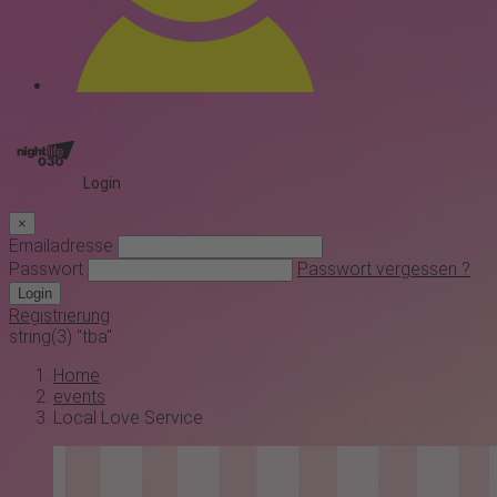
Login
×
Emailadresse
Passwort
Passwort vergessen ?
Login
Registrierung
string(3) "tba"
Home
events
Local Love Service