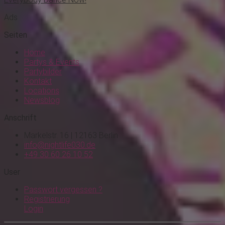
Ads
Seiten
Home
Partys & Events
Partybilder
Kontakt
Locations
Newsblog
Anschrift
Markelstr. 16 | 12163 Berlin
info@nightlife030.de
+49 30 60 26 10 52
User
Passwort vergessen ?
Registrierung
Login