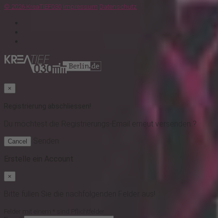
© 2026 KreaTIEF030
Impressum
Datenschutz
×
Registrierung abschliessen!
Du möchtest
die Registrierungs-Email erneut versenden ?
Senden
Cancel
Erstelle ein Account
×
Bitte füllen Sie die nachfolgenden Felder aus!
Felder mit einem * sind Pflichtfelder