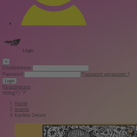
Login
×
Emailadresse
Passwort
Passwort vergessen ?
Login
Registrierung
string(1) "7"
Home
events
Kantine Deluxe