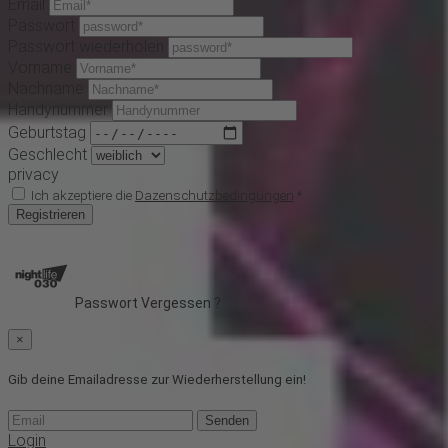
Email
Passwort
Passwort wiederholen
Vorname
Nachname
Handynummer
Geburtstag
Geschlecht
privacy
Ich akzeptiere die
Dazenschutzbedingungen
*
Registrieren
Passwort Vergessen ?
×
Gib deine Emailadresse zur Wiederherstellung ein!
Senden
Login