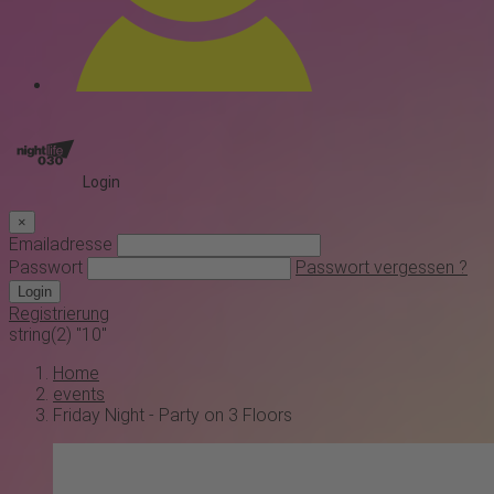
Login
×
Emailadresse
Passwort
Passwort vergessen ?
Login
Registrierung
string(2) "10"
Home
events
Friday Night - Party on 3 Floors