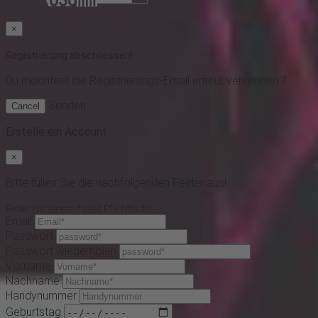
×
Registrierung abschliessen!
Du möchtest
die Registrierungs-Email erneut versenden ?
Senden
Cancel
Erstelle ein Account
×
Bitte füllen Sie die nachfolgenden Felder aus!
Felder mit einem * sind Pflichtfelder
Email
Passwort
Passwort wiederholen
Vorname
Nachname
Handynummer
Geburtstag