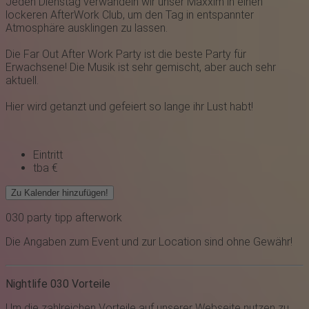
Jeden Dienstag verwandeln wir unser
M axxim
in einen
lockeren AfterWork Club, um den Tag in entspannter
Atmosphäre ausklingen zu lassen.
Die Far Out After Work Party ist die beste Party für
Erwachsene! Die Musik ist sehr gemischt, aber auch sehr
aktuell.
Hier wird getanzt und gefeiert so lange ihr Lust habt!
Eintritt
tba €
Zu Kalender hinzufügen!
030
party
tipp
afterwork
Die Angaben zum Event und zur Location sind ohne Gewähr!
Nightlife 030 Vorteile
Um die zahlreichen Vorteile auf unserer Webseite nutzen zu