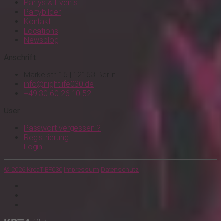
Partys & Events
Partybilder
Kontakt
Locations
Newsblog
Anschrift
Markelstr. 16 | 12163 Berlin
info@nightlife030.de
+49 30 60 26 10 52
User
Passwort vergessen ?
Registrierung
Login
© 2026 KreaTIEF030
Impressum
Datenschutz