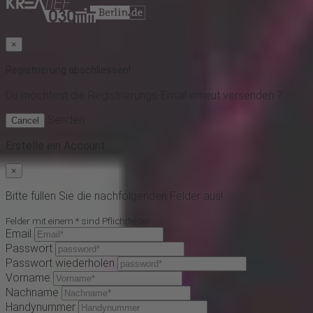
×
Registrierung abschliessen!
Du möchtest
die Registrierungs-Email erneut versenden ?
Senden
Cancel
Erstelle ein Account
×
Bitte füllen Sie die nachfolgenden Felder aus!
Felder mit einem * sind Pflichtfelder
Email
Passwort
Passwort wiederholen
Vorname
Nachname
Handynummer