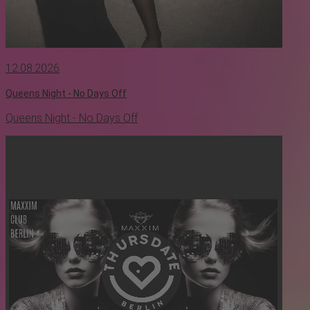
12.08.2026
Queens Night - No Days Off
Queens Night - No Days Off