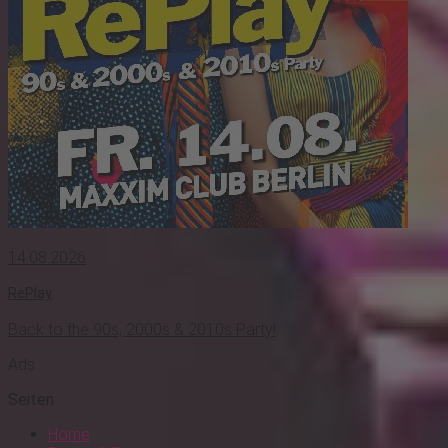
14.08.2026
RePlay
Back to the 90s, 2000s & 2010s Party!
Ads
Seiten
Home