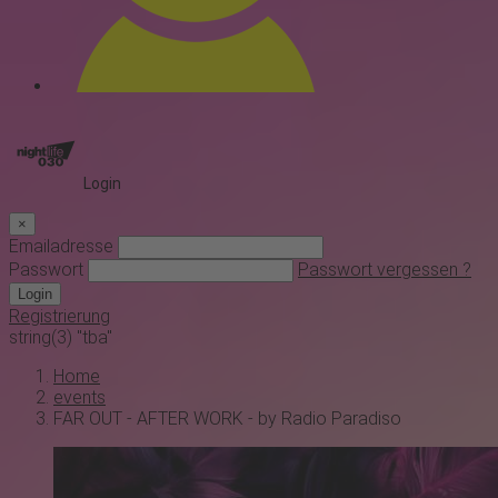
Login
×
Emailadresse
Passwort
Passwort vergessen ?
Login
Registrierung
string(3) "tba"
Home
events
FAR OUT - AFTER WORK - by Radio Paradiso