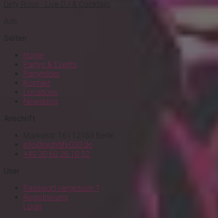
Dirty Rose - Live DJ & Cocktails
Ads
Seiten
Home
Partys & Events
Partybilder
Kontakt
Locations
Newsblog
Anschrift
Markelstr. 16 | 12163 Berlin
info@nightlife030.de
+49 30 60 26 10 52
User
Passwort vergessen ?
Registrierung
Login