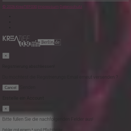
© 2026 KreaTIEF030
Impressum
Datenschutz
×
Registrierung abschliessen!
Du möchtest
die Registrierungs-Email erneut versenden ?
Senden
Cancel
Erstelle ein Account
×
Bitte füllen Sie die nachfolgenden Felder aus!
Felder mit einem * sind Pflichtfelder