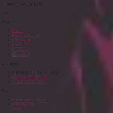
Sharlie Cheen Bar Berlin
Ads
Seiten
Home
Partys & Events
Partybilder
Kontakt
Locations
Newsblog
Anschrift
Markelstr. 16 | 12163 Berlin
info@nightlife030.de
+49 30 60 26 10 52
User
Passwort vergessen ?
Registrierung
Login