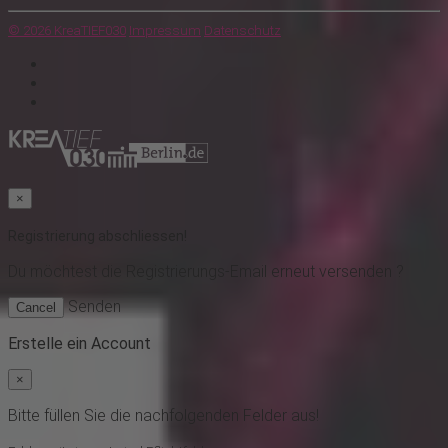
© 2026 KreaTIEF030
Impressum
Datenschutz
×
Registrierung abschliessen!
Du möchtest
die Registrierungs-Email erneut versenden ?
Senden
Cancel
Erstelle ein Account
×
Bitte füllen Sie die nachfolgenden Felder aus!