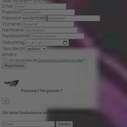
Felder mit einem * sind Pflichtfelder
Email
Passwort
Passwort wiederholen
Vorname
Nachname
Handynummer
Geburtstag
Geschlecht
privacy
Ich akzeptiere die
Dazenschutzbedingungen
*
Registrieren
Passwort Vergessen ?
×
Gib deine Emailadresse zur Wiederherstellung ein!
Senden