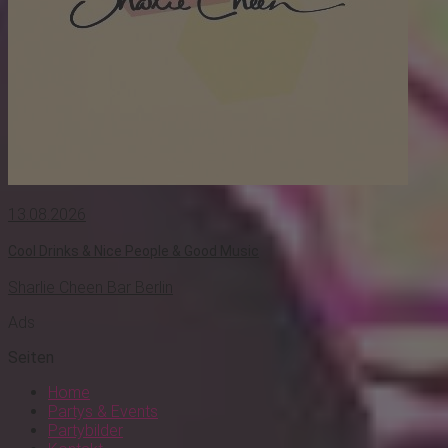
13.08.2026
Cool Drinks & Nice People & Good Music
Sharlie Cheen Bar Berlin
Ads
Seiten
Home
Partys & Events
Partybilder