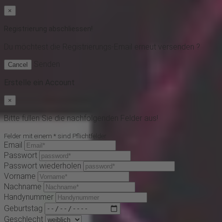
×
Registrierung abschliessen!
Du möchtest
die Registrierungs-Email erneut versenden ?
Senden
Cancel
Erstelle ein Account
×
Bitte füllen Sie die nachfolgenden Felder aus!
Felder mit einem * sind Pflichtfelder
Email
Passwort
Passwort wiederholen
Vorname
Nachname
Handynummer
Geburtstag
Geschlecht