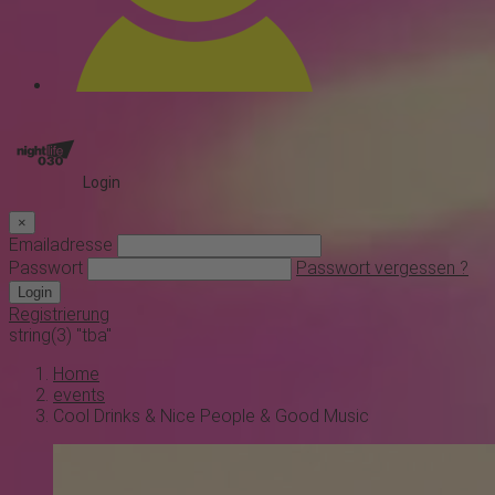
Login
×
Emailadresse
Passwort
Passwort vergessen ?
Login
Registrierung
string(3) "tba"
Home
events
Cool Drinks & Nice People & Good Music