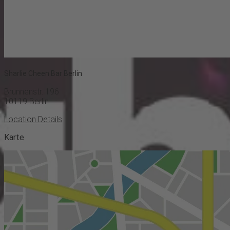
Sharlie Cheen Bar Berlin
Brunnenstr. 196
10119
Berlin
Location Details
Karte