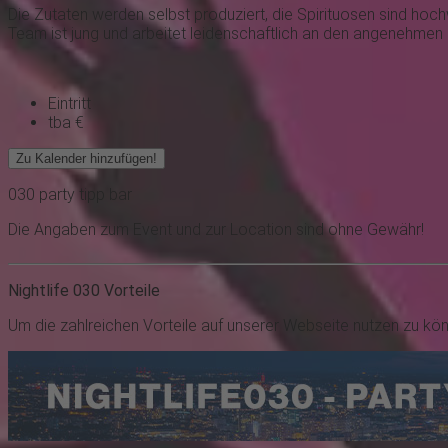
Die Zutaten werden selbst produziert, die Spirituosen sind hoch
Team ist jung und arbeitet leidenschaftlich an den angenehme
Eintritt
tba €
Zu Kalender hinzufügen!
030
party
tipp
bar
Die Angaben zum Event und zur Location sind ohne Gewähr!
Nightlife 030 Vorteile
Um die zahlreichen Vorteile auf unserer Webseite nutzen zu kö