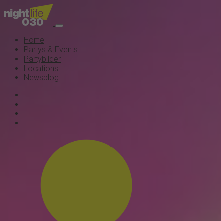
Home
Partys & Events
Partybilder
Locations
Newsblog